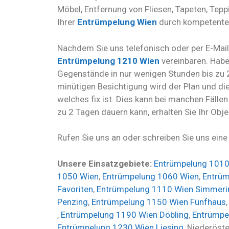
Möbel, Entfernung von Fliesen, Tapeten, Tep
Ihrer
Entrümpelung Wien
durch kompetenten
Nachdem Sie uns telefonisch oder per E-Mail
Entrümpelung 1210 Wien
vereinbaren. Habe
Gegenstände in nur wenigen Stunden bis zu
minütigen Besichtigung wird der Plan und di
welches fix ist. Dies kann bei manchen Fällen
zu 2 Tagen dauern kann, erhalten Sie Ihr Obj
Rufen Sie uns an oder schreiben Sie uns eine
Unsere Einsatzgebiete:
Entrümpelung 1010
1050 Wien
,
Entrümpelung 1060 Wien
,
Entrüm
Favoriten
,
Entrümpelung 1110 Wien Simmeri
Penzing
,
Entrümpelung 1150 Wien Fünfhaus
,
Entrümpelung 1190 Wien Döbling
,
Entrümpe
Entrümpelung 1230 Wien Liesing
, Niederöst