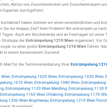
pichen, Abriss von Zwischendecken und Zwischenmauern und 
 Experten durchgeführt.
 kontaktiert haben, können wir einen unverbindlichen und ko
n Sie nur knappe Zeit? Kein Problem! Wir entrümpeln je nac
 2 Tagen. Auch am Wochenende und an Feiertagen ist unser
e Strategie der
Entrümpelung 1210 Wien
organisiert. Vor O
 sogar zu einer
gratis
Entrümpelung 1210 Wien
führen. Nac
ekt in einem besenreinem Zustand.
 E-Mail für die Terminvereinbarung Ihrer
Entrümpelung 121
 Wien
,
Entrümpelung 1020 Wien
,
Entrümpelung 1030 Wien
,
pelung 1070 Wien
,
Entrümpelung 1080 Wien
,
Entrümpelung
ng
,
Entrümpelung 1120 Wien Meidling
,
Entrümpelung 1130 W
,
Entrümpelung 1160 Wien Ottakring
,
Entrümpelung 1170 Wie
lung 1200 Wien Brigittenau
,
Entrümpelung 1210 Wien Florid
erreich, Burgenland