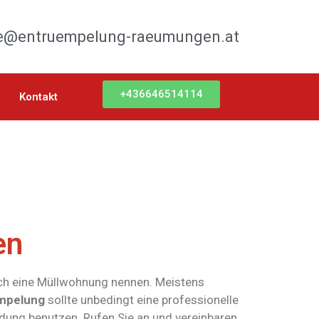
ce@entruempelung-raeumungen.at
+436646514114
Kontakt
en
uch eine Müllwohnung nennen. Meistens
mpelung
sollte unbedingt eine professionelle
dung benutzen. Rufen Sie an und vereinbaren