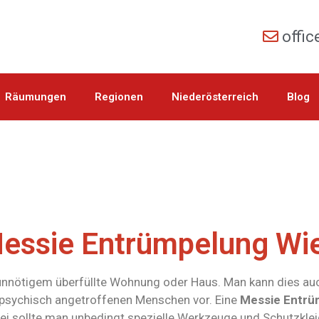
offi
Räumungen
Regionen
Niederösterreich
Blog
essie Entrümpelung Wi
d unnötigem überfüllte Wohnung oder Haus. Man kann dies a
 psychisch angetroffenen Menschen vor. Eine
Messie Entrü
i sollte man unbedingt spezielle Werkzeuge und Schutzklei