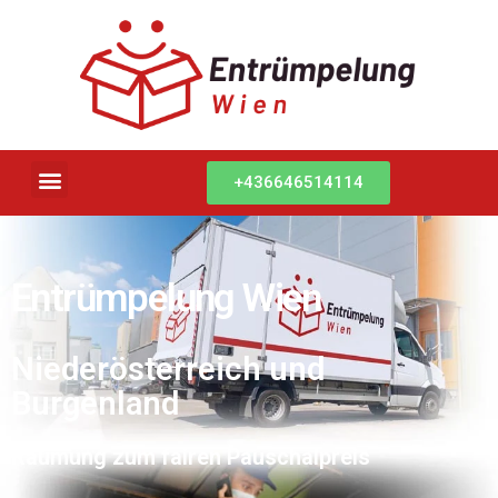
+436646514114
Entrümpelung Wien
Niederösterreich und
Burgenland
Räumung zum fairen Pauschalpreis