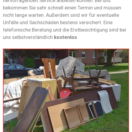
hervorragenden Service anbieten können. Bei uns
bekommen Sie sehr schnell einen Termin und müssen
nicht lange warten. Außerdem sind wir für eventuelle
Unfälle und Sachschäden bestens versichert. Eine
telefonische Beratung und die Erstbesichtigung sind bei
uns selbstverständlich
kostenlos
.