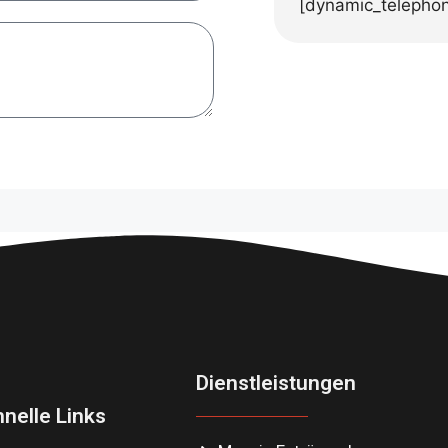
[dynamic_telepho
Dienstleistungen
nelle Links