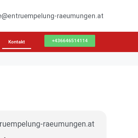
ce@entruempelung-raeumungen.at
+436646514114
Kontakt
truempelung-raeumungen.at